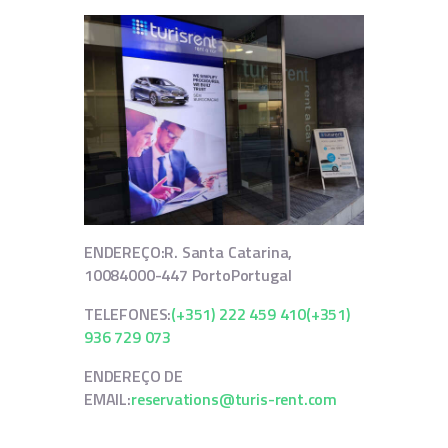
ENDEREÇO:
R. Santa Catarina,
1008
4000-447 Porto
Portugal
TELEFONES:
(+351) 222 459 410
(+351)
936 729 073
ENDEREÇO DE
EMAIL:
reservations@turis-rent.com