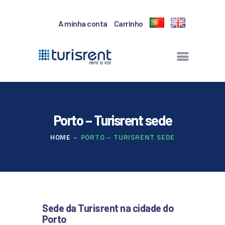
A minha conta
Carrinho
INÍCIO
ALUGAR VIATURA
LOCAIS DE
Porto – Turisrent sede
LEVANTAMENTO E
RETORNO
HOME
PORTO – TURISRENT SEDE
Sede da Turisrent na cidade do
Porto