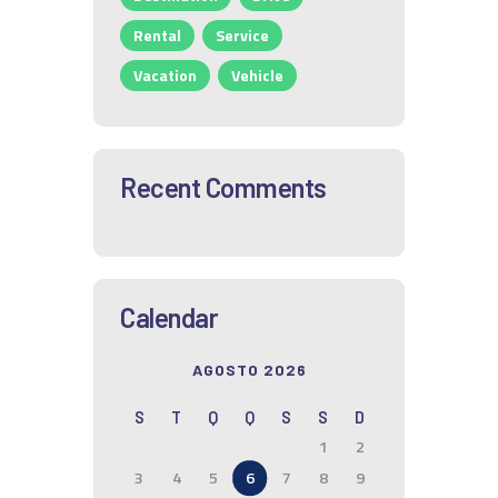
Rental
Service
Vacation
Vehicle
Recent Comments
Calendar
AGOSTO 2026
S
T
Q
Q
S
S
D
1
2
3
4
5
6
7
8
9