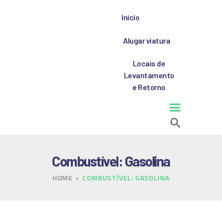
Início
Alugar viatura
Locais de
INÍCIO
Levantamento
e Retorno
ALUGAR VIATURA
LOCAIS DE
LEVANTAMENTO E
RETORNO
Combustível: Gasolina
HOME
COMBUSTÍVEL: GASOLINA